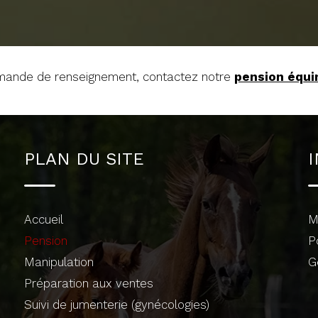
mande de renseignement, contactez notre
pension équi
PLAN DU SITE
Accueil
M
Pension
P
Manipulation
G
Préparation aux ventes
Suivi de jumenterie (gynécologies)