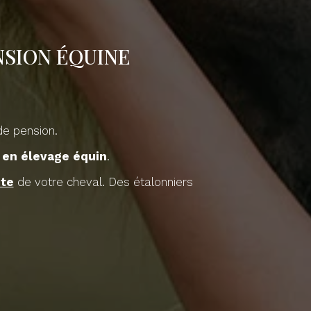
NSION ÉQUINE
de pension.
 en élevage équin
.
nte
de votre cheval. Des étalonniers