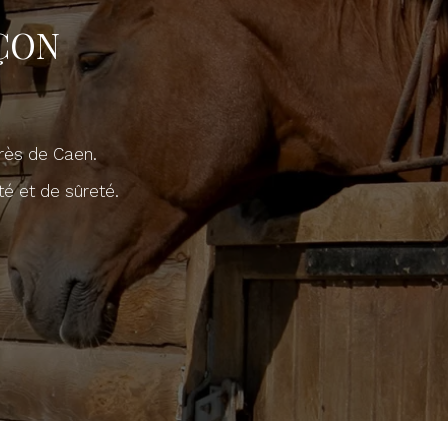
ÇON
près de Caen.
nté et de sûreté.