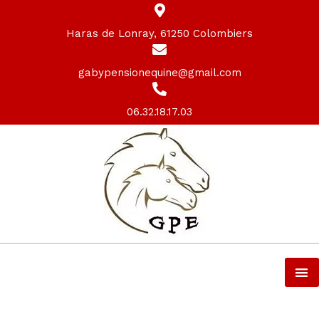
Haras de Lonray, 61250 Colombiers
gabypensionequine@gmail.com
06.32.18.17.03